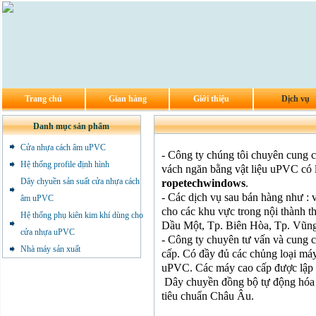
Trang chủ
Gian hàng
Giới thiệu
Dịch vụ
Danh mục sản phẩm
Cửa nhựa cách âm uPVC
- Công ty chúng tôi chuyên cung c
Hệ thống profile định hình
vách ngăn bằng vật liệu uPVC có l
Dây chyuền sản suất cửa nhựa cách
ropetechwindows
.
- Các dịch vụ sau bán hàng như : v
âm uPVC
cho các khu vực trong nội thành
Hệ thống phụ kiên kim khí dùng cho
Dầu Một, Tp. Biên Hòa, Tp. Vũng 
cửa nhựa uPVC
- Công ty chuyên tư vấn và cung 
Nhà máy sản xuất
cấp. Có đầy đủ các chủng loại máy
uPVC. Các máy cao cấp được lập t
Dây chuyền đồng bộ tự động hóa 
tiêu chuẩn Châu Âu.