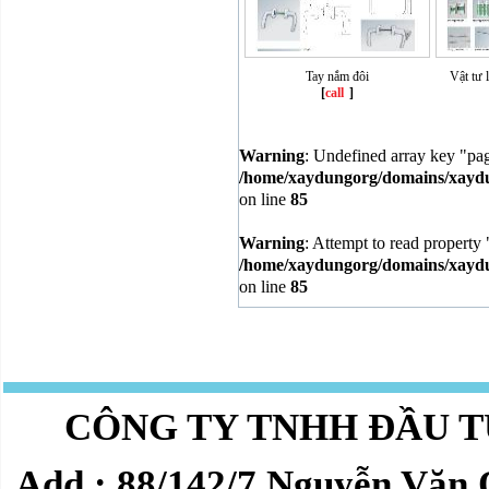
Tay nắm đôi
Vật tư 
[
call
]
Warning
: Undefined array key "pa
/home/xaydungorg/domains/xaydun
on line
85
Warning
: Attempt to read property 
/home/xaydungorg/domains/xaydun
on line
85
CÔNG TY TNHH ĐẦU T
Add : 88/142/7 Nguyễn Văn