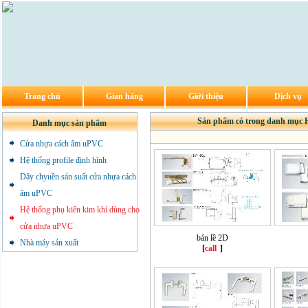
Trang chủ
Gian hàng
Giới thiệu
Dịch vụ
Sản phẩm có trong danh mục 
Danh mục sản phẩm
Cửa nhựa cách âm uPVC
Hệ thống profile định hình
Dây chyuền sản suất cửa nhựa cách
âm uPVC
Hệ thống phụ kiên kim khí dùng cho
cửa nhựa uPVC
bản lề 2D
Nhà máy sản xuất
[
call
]