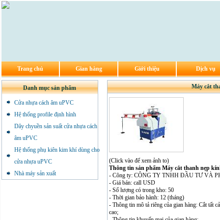
Trang chủ
Gian hàng
Giới thiệu
Dịch vụ
Máy cắt th
Danh mục sản phẩm
Cửa nhựa cách âm uPVC
Hệ thống profile định hình
Dây chyuền sản suất cửa nhựa cách
âm uPVC
Hệ thống phụ kiên kim khí dùng cho
(Click vào để xem ảnh to)
cửa nhựa uPVC
Thông tin sản phẩm Máy cắt thanh nẹp kí
Nhà máy sản xuất
- Công ty: CÔNG TY TNHH ĐẦU TƯ VÀ
- Giá bán: call USD
- Số lượng có trong kho: 50
- Thời gian bảo hành: 12 (tháng)
- Thông tin mô tả riêng của gian hàng: Cắt tất c
cao;
- Thông tin khuyến mại của gian hàng: