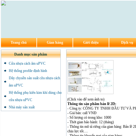
Trang chủ
Gian hàng
Giới thiệu
Dịch vụ
Danh mục sản phẩm
Cửa nhựa cách âm uPVC
Hệ thống profile định hình
Dây chyuền sản suất cửa nhựa cách
âm uPVC
Hệ thống phụ kiên kim khí dùng cho
(Click vào để xem ảnh to)
cửa nhựa uPVC
Thông tin sản phẩm bản lề 2D:
Nhà máy sản xuất
- Công ty: CÔNG TY TNHH ĐẦU TƯ VÀ
- Giá bán: call VNĐ
- Số lượng có trong kho: 1000
- Thời gian bảo hành: 12 (tháng)
- Thông tin mô tả riêng của gian hàng: Bản lề 
chịu lực tốt.....
- Thông tin khuyến mại của gian hàng: