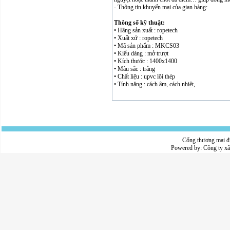
- Thông tin khuyến mại của gian hàng:
Thông số kỹ thuật:
• Hãng sản xuất : ropetech
• Xuất xứ : ropetech
• Mã sản phẩm : MKCS03
• Kiểu dáng : mở trượt
• Kích thước : 1400x1400
• Màu sắc : trắng
• Chất liệu : upvc lõi thép
• Tính năng : cách âm, cách nhiệt,
Cổng thương mại đ
Powered by:
Công ty x