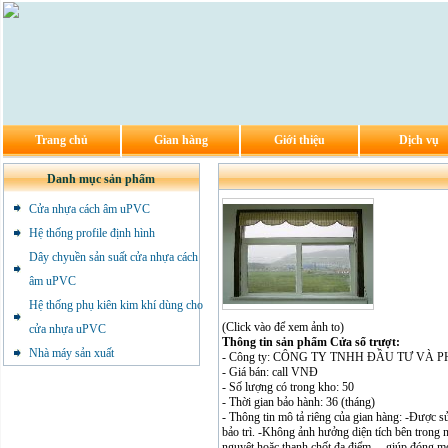
Trang chủ
Gian hàng
Giới thiệu
Dịch vụ
Danh mục sản phẩm
Cửa nhựa cách âm uPVC
Hệ thống profile định hình
Dây chyuền sản suất cửa nhựa cách
âm uPVC
Hệ thống phụ kiên kim khí dùng cho
(Click vào để xem ảnh to)
cửa nhựa uPVC
Thông tin sản phẩm Cửa sổ trượt:
Nhà máy sản xuất
- Công ty: CÔNG TY TNHH ĐẦU TƯ VÀ
- Giá bán: call VNĐ
- Số lượng có trong kho: 50
- Thời gian bảo hành: 36 (tháng)
- Thông tin mô tả riêng của gian hàng: -Được sử
bảo trì. -Không ảnh hưởng diện tích bên trong 
nguyệt hoặc thanh chốt đa điểm… giúp đóng mở