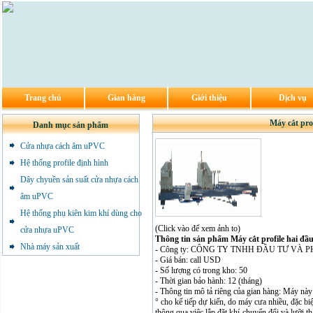
Trang chủ
Gian hàng
Giới thiệu
Dịch vụ
Máy cắt pro
Danh mục sản phẩm
Cửa nhựa cách âm uPVC
Hệ thống profile định hình
Dây chyuền sản suất cửa nhựa cách
âm uPVC
Hệ thống phụ kiên kim khí dùng cho
(Click vào để xem ảnh to)
cửa nhựa uPVC
Thông tin sản phẩm Máy cắt profile hai đầ
Nhà máy sản xuất
- Công ty: CÔNG TY TNHH ĐẦU TƯ VÀ
- Giá bán: call USD
- Số lượng có trong kho: 50
- Thời gian bảo hành: 12 (tháng)
- Thông tin mô tả riêng của gian hàng: Máy nà
° cho kế tiếp dự kiến, do máy cưa nhiều, đặc biệ
thông qua việc lắp đặt khí-chuyển đổi và lưỡi t